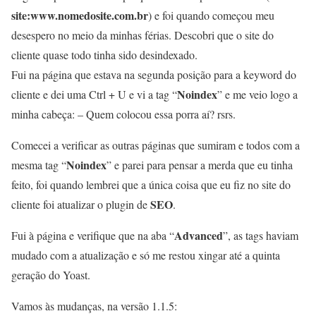
site:www.nomedosite.com.br
) e foi quando começou meu
desespero no meio da minhas férias. Descobri que o site do
cliente quase todo tinha sido desindexado.
Fui na página que estava na segunda posição para a keyword do
Noindex
cliente e dei uma Ctrl + U e vi a tag “
” e me veio logo a
minha cabeça: – Quem colocou essa porra aí? rsrs.
Comecei a verificar as outras páginas que sumiram e todos com a
Noindex
mesma tag “
” e parei para pensar a merda que eu tinha
feito, foi quando lembrei que a única coisa que eu fiz no site do
SEO
cliente foi atualizar o plugin de
.
Advanced
Fui à página e verifique que na aba “
”, as tags haviam
mudado com a atualização e só me restou xingar até a quinta
geração do Yoast.
Vamos às mudanças, na versão 1.1.5: